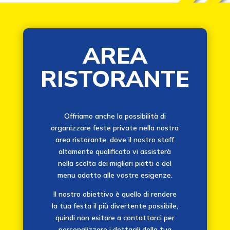
AREA
RISTORANTE
Offriamo anche la possibilità di
organizzare feste private nella nostra
area ristorante, dove il nostro staff
altamente qualificato vi assisterà
nella scelta dei migliori piatti e del
menu adatto alle vostre esigenze.
Il nostro obiettivo è quello di rendere
la tua festa il più divertente possibile,
quindi non esitare a contattarci per
personalizzare i dettagli della tua