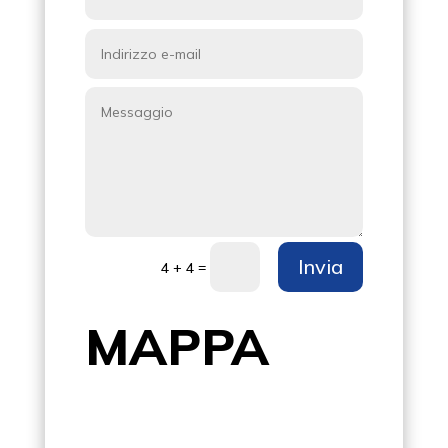
Invia
=
4 + 4
MAPPA